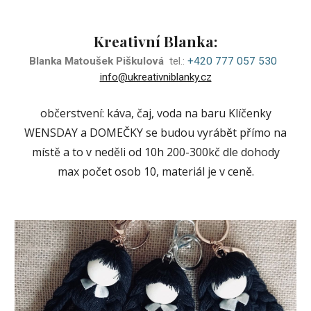
Kreativní Blanka
:
Blanka Matoušek Piškulová
tel.:
+420 777 057 530
info@ukreativniblanky.cz
občerstvení: káva, čaj, voda na baru
Klíčenky
WENSDAY a DOMEČKY
se budou vyrábět přímo na
místě a to v neděli od 10h
200
-
300
kč dle dohody
max počet osob 10, materiál je v ceně.