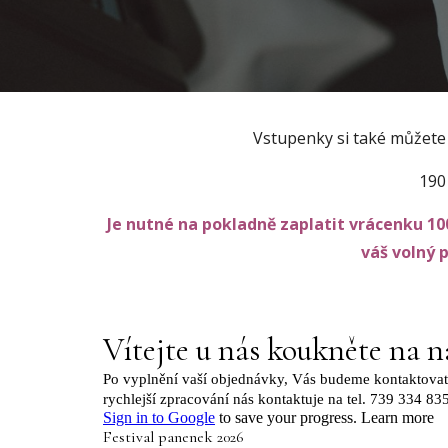
Vstupenky si také můžet
190
J
e nutné na pokladně zaplatit vrácenku 100
váš volný 