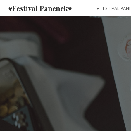
♥Festival Panenek♥
♥ FESTIVAL PA
Sk