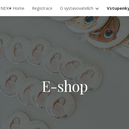
NENEK♥ Home
Registrace
O vystavovatelích
Vstupenky
ip to main content
Skip to navigat
E-shop