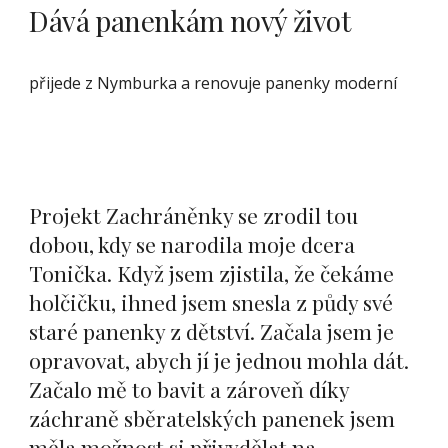
Dává panenkám nový život
přijede z Nymburka a renovuje panenky moderní
Projekt Zachráněnky se zrodil tou
dobou, kdy se narodila moje dcera
Tonička. Když jsem zjistila, že čekáme
holčičku, ihned jsem snesla z půdy své
staré panenky z dětství. Začala jsem je
opravovat, abych jí je jednou mohla dát.
Začalo mě to bavit a zároveň díky
záchraně sběratelských panenek jsem
měla možnost si přivydělat na